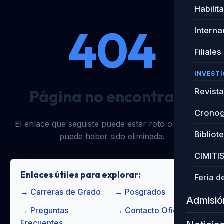
Habilit
404
Interna
Filiales
INVEST
Página no encontrada
Revista
Cronog
El enlace que seguiste puede estar roto o la página
Bibliot
puede haber sido eliminada.
CIMITI
Enlaces útiles para explorar:
Feria d
→
Carreras de Grado
→
Posgrados
Admisió
→
Preguntas
→
Contacto Oficial
Frecuentes