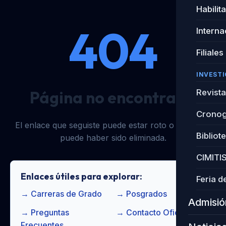
Habilit
404
Interna
Filiales
INVEST
Página no encontrada
Revista
Cronog
El enlace que seguiste puede estar roto o la página
Bibliot
puede haber sido eliminada.
CIMITI
Enlaces útiles para explorar:
Feria d
→
Carreras de Grado
→
Posgrados
Admisió
→
Preguntas
→
Contacto Oficial
Frecuentes