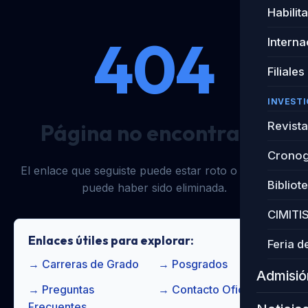
Habilit
404
Interna
Filiales
INVEST
Página no encontrada
Revista
Cronog
El enlace que seguiste puede estar roto o la página
Bibliot
puede haber sido eliminada.
CIMITI
Enlaces útiles para explorar:
Feria d
→
Carreras de Grado
→
Posgrados
Admisió
→
Preguntas
→
Contacto Oficial
Frecuentes